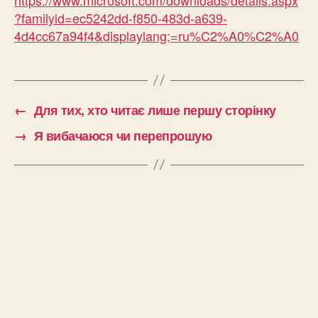
?familyid=ec5242dd-f850-483d-a639-
4d4cc67a94f4&displaylang;=ru%C2%A0%C2%A0
←
Для тих, хто читає лише першу сторінку
→
Я вибачаюся чи перепрошую