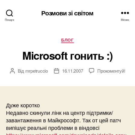
Розмови зі світом
Пошук
Меню
Категорії
БЛОГ
Microsoft гонить :)
Від
mrpetruccio
16.11.2007
Прокоментуй!
Автор
Дата
запису
запису
Дуже коротко
Недавно скинули лінк на центр підтримки/
завантаження в Майкрософт. Так от цей патч
випішує реальні проблеми в віндовсі
https://www.microsoft.com/downloads/details.aspx