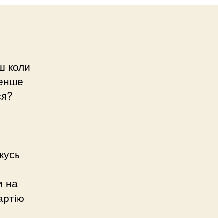
єш коли
менше
ся?
якусь
ю
и на
артію