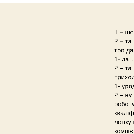
1 – ш
2 – та
тре да
1- да…
2 – та
приход
1- уро
2 – ну
роботу
кваліф
логіку
компів