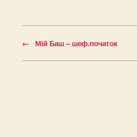
←
Мій Баш – шеф.початок