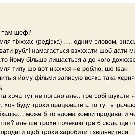
о там шеф?
 мля піхххас (редіска) …. одним словом, зна
вати рублі намагається взхххати шоб дати 
то йому більше лишається а до чого дохххв
 мля типу шо вот ніххххя не роблю, шо Іван
ить я йому фільми записую всяка така хєрня
д
 та хоча тут не погано але.. тре собі шукати 
, хоч буду трохи працювати а то тут втрача
ікацію… може б то вдома компи продавати ч
 піти? але ше трохи почекаю тре б сюда ще п
 продати щоб трохи заробити і звільнитися