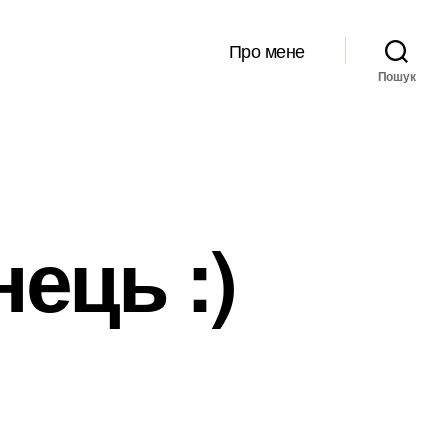
Про мене
Пошук
ець :)