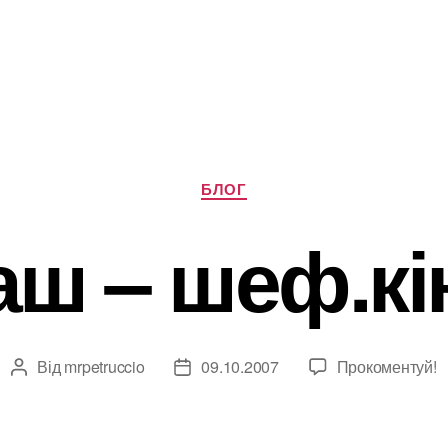
Категорії
БЛОГ
аш – шеф.кін
Від
mrpetruccio
09.10.2007
Прокоментуй!
Автор
Дата
запису
запису