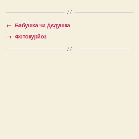
←
Бабушка чи Дєдушка
→
Фотокурйоз