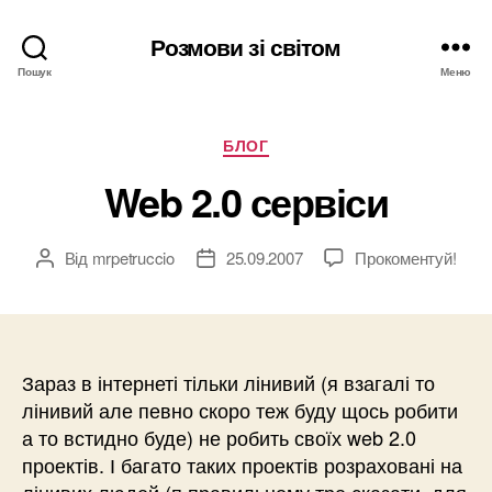
Розмови зі світом
Пошук
Меню
Категорії
БЛОГ
Web 2.0 сервіси
Від
mrpetruccio
25.09.2007
Прокоментуй!
Автор
Дата
запису
запису
Зараз в інтернеті тільки лінивий (я взагалі то
лінивий але певно скоро теж буду щось робити
а то встидно буде) не робить своїх web 2.0
проектів. І багато таких проектів розраховані на
лінивих людей (п правильному тре сказати, для