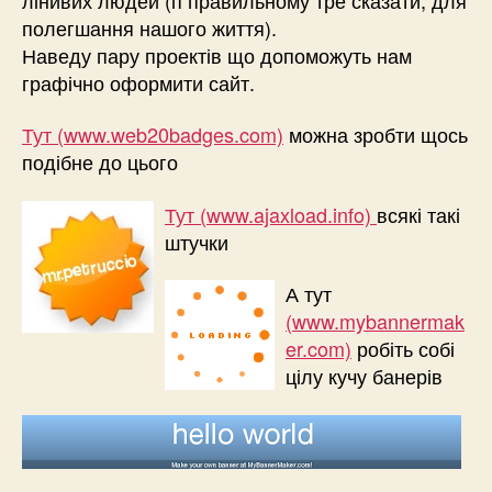
полегшання нашого життя).
Наведу пару проектів що допоможуть нам
графічно оформити сайт.
Тут (www.web20badges.com)
можна зробти щось
подібне до цього
Тут (www.ajaxload.info)
всякі такі
штучки
А тут
(www.mybannermak
er.com)
робіть собі
цілу кучу банерів