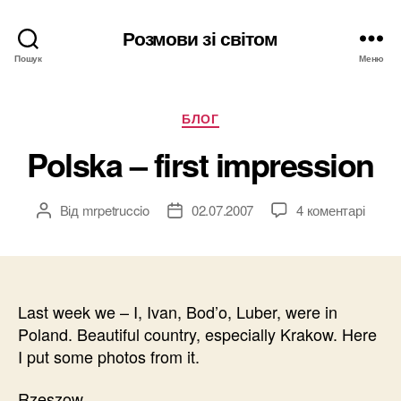
Розмови зі світом
Пошук
Меню
Категорії
БЛОГ
Polska – first impression
Від
mrpetruccio
02.07.2007
4 коментарі
Автор
Дата
запису
запису
Last week we – I, Ivan, Bod’o, Luber, were in
Poland. Beautiful country, especially Krakow. Here
I put some photos from it.
Rzeszow