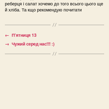
реберця і салат хочемо до того всього цього ще
й хліба. Та кщо рекомендую почитати
←
П’ятниця 13
→
Чужий серед нас!!! :)