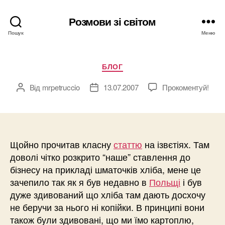
Розмови зі світом
Пошук
Меню
Категорії
БЛОГ
Від
mrpetruccio
13.07.2007
Прокоментуй!
Автор
Дата
запису
запису
Щойно прочитав класну
статтю
на ізвєтіях. Там
доволі чітко розкрито “наше” ставлення до
бізнесу на прикладі шматочків хліба, мене це
зачепило так як я був недавно в
Польщі
і був
дуже здивований що хліба там дають досхочу
не беручи за нього ні копійки. В принципі вони
також були здивовані, що ми їмо картоплю,